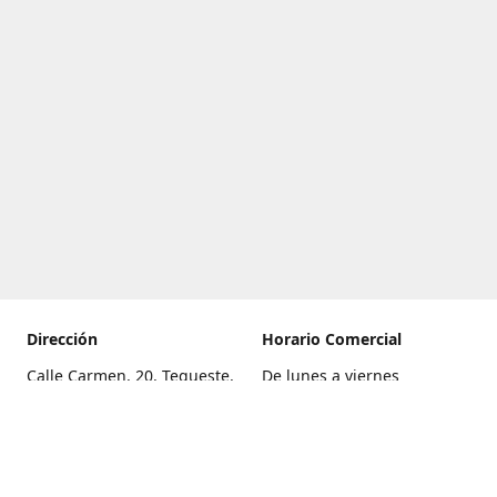
Dirección
Horario Comercial
Calle Carmen, 20, Tegueste,
De lunes a viernes
Santa Cruz de Tenerife
8:00 a 22:00
Cómo llegar
Sábado
9:00 a 21:00