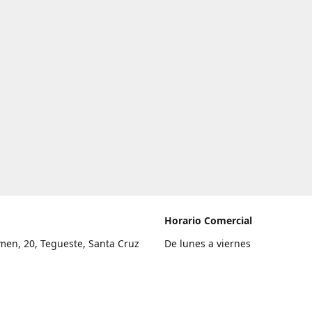
Horario Comercial
men, 20, Tegueste, Santa Cruz
De lunes a viernes
fe
8:00 a 22:00
legar
Sábado
9:00 a 21:00