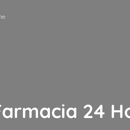
ne
Farmacia
24 H