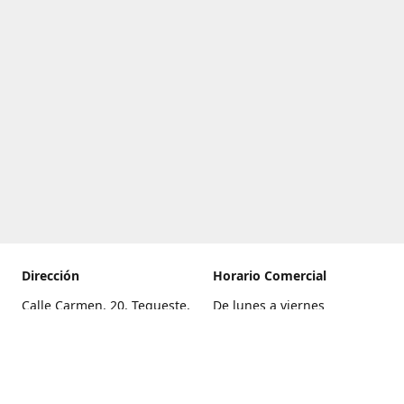
Dirección
Horario Comercial
Calle Carmen, 20, Tegueste,
De lunes a viernes
Santa Cruz de Tenerife
8:00 a 22:00
Cómo llegar
Sábado
9:00 a 21:00