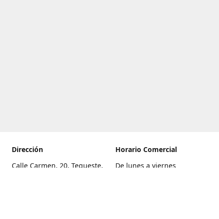
Dirección
Horario Comercial
Calle Carmen, 20, Tegueste,
De lunes a viernes
Santa Cruz de Tenerife
8:00 a 22:00
Cómo llegar
Sábado
9:00 a 21:00