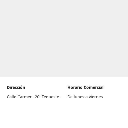
Dirección
Horario Comercial
Calle Carmen, 20, Tegueste,
De lunes a viernes
Santa Cruz de Tenerife
8:00 a 22:00
Cómo llegar
Sábado
9:00 a 21:00