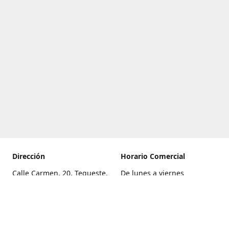
Dirección
Horario Comercial
Calle Carmen, 20, Tegueste,
De lunes a viernes
Santa Cruz de Tenerife
8:00 a 22:00
Cómo llegar
Sábado
9:00 a 21:00