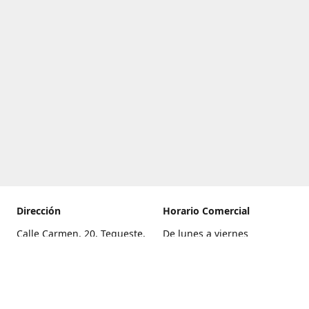
Dirección
Horario Comercial
Calle Carmen, 20, Tegueste,
De lunes a viernes
Santa Cruz de Tenerife
8:00 a 22:00
Cómo llegar
Sábado
9:00 a 21:00