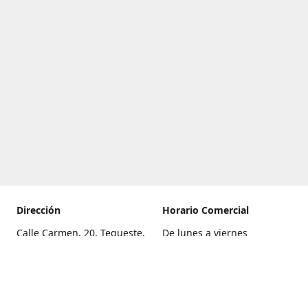
Dirección
Horario Comercial
Calle Carmen, 20, Tegueste,
De lunes a viernes
Santa Cruz de Tenerife
8:00 a 22:00
Cómo llegar
Sábado
9:00 a 21:00