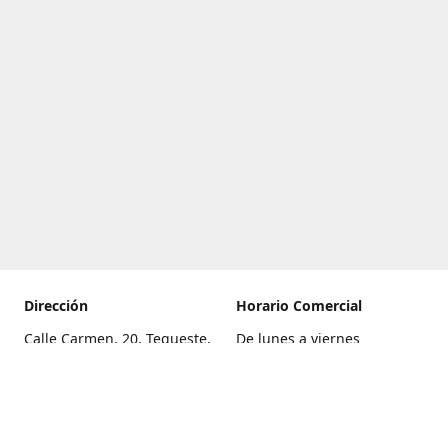
Dirección
Horario Comercial
Calle Carmen, 20, Tegueste,
De lunes a viernes
Santa Cruz de Tenerife
8:00 a 22:00
Cómo llegar
Sábado
9:00 a 21:00