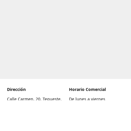
Dirección
Horario Comercial
Calle Carmen, 20, Tegueste,
De lunes a viernes
Santa Cruz de Tenerife
8:00 a 22:00
Cómo llegar
Sábado
9:00 a 21:00