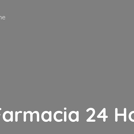
ne
Farmacia
24 H