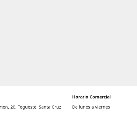
Horario Comercial
men, 20, Tegueste, Santa Cruz
De lunes a viernes
fe
8:00 a 22:00
legar
Sábado
9:00 a 21:00