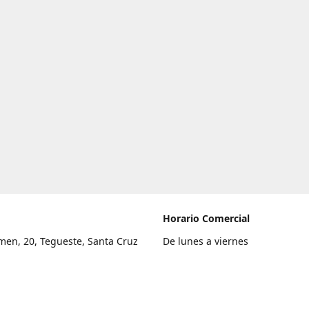
Horario Comercial
men, 20, Tegueste, Santa Cruz
De lunes a viernes
fe
8:00 a 22:00
legar
Sábado
9:00 a 21:00