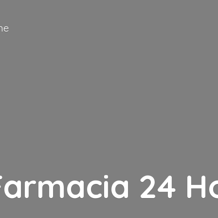
ne
Farmacia
24 H