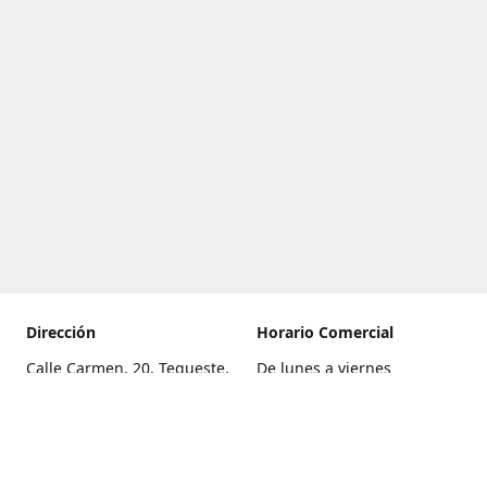
Dirección
Horario Comercial
Calle Carmen, 20, Tegueste,
De lunes a viernes
Santa Cruz de Tenerife
8:00 a 22:00
Cómo llegar
Sábado
9:00 a 21:00