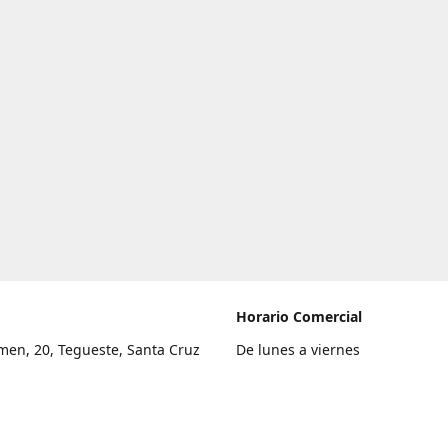
Horario Comercial
men, 20, Tegueste, Santa Cruz
De lunes a viernes
fe
8:00 a 22:00
legar
Sábado
9:00 a 21:00