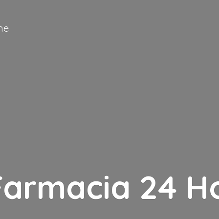
ne
Farmacia
24 H