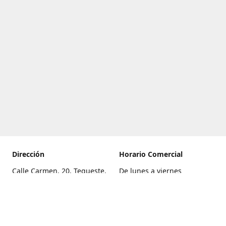
Dirección
Horario Comercial
Calle Carmen, 20, Tegueste,
De lunes a viernes
Santa Cruz de Tenerife
8:00 a 22:00
Cómo llegar
Sábado
9:00 a 21:00