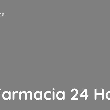
ne
Farmacia
24 H