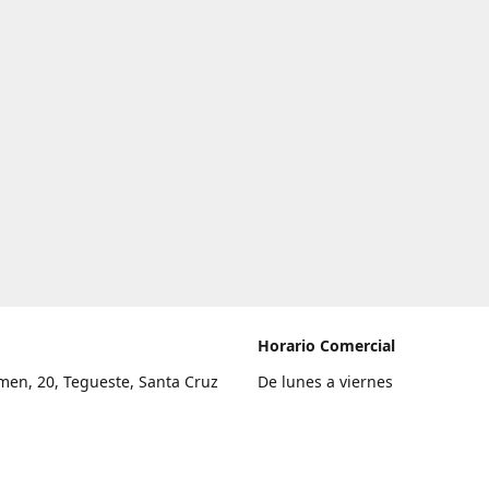
Horario Comercial
men, 20, Tegueste, Santa Cruz
De lunes a viernes
fe
8:00 a 22:00
legar
Sábado
9:00 a 21:00