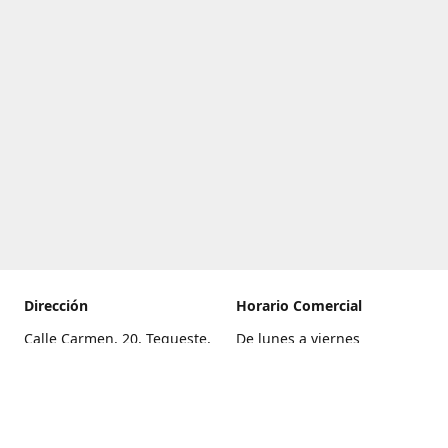
Dirección
Horario Comercial
Calle Carmen, 20, Tegueste,
De lunes a viernes
Santa Cruz de Tenerife
8:00 a 22:00
Cómo llegar
Sábado
9:00 a 21:00