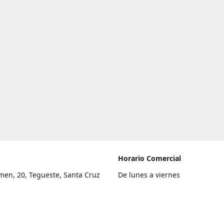
Horario Comercial
men, 20, Tegueste, Santa Cruz
De lunes a viernes
fe
8:00 a 22:00
legar
Sábado
9:00 a 21:00