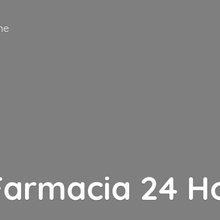
ne
Farmacia
24 H