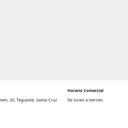
Horario Comercial
men, 20, Tegueste, Santa Cruz
De lunes a viernes
fe
8:00 a 22:00
legar
Sábado
9:00 a 21:00