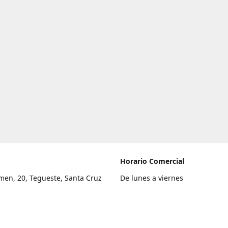
Horario Comercial
men, 20, Tegueste, Santa Cruz
De lunes a viernes
fe
8:00 a 22:00
legar
Sábado
9:00 a 21:00