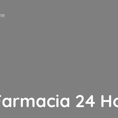
ne
Farmacia
24 H