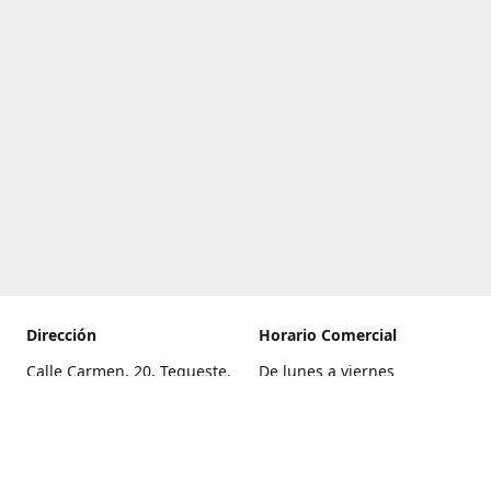
Dirección
Horario Comercial
Calle Carmen, 20, Tegueste,
De lunes a viernes
Santa Cruz de Tenerife
8:00 a 22:00
Cómo llegar
Sábado
9:00 a 21:00