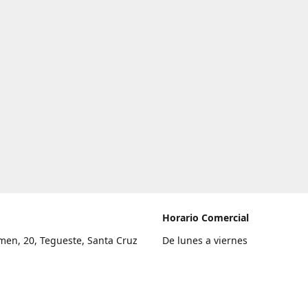
Horario Comercial
men, 20, Tegueste, Santa Cruz
De lunes a viernes
fe
8:00 a 22:00
legar
Sábado
9:00 a 21:00