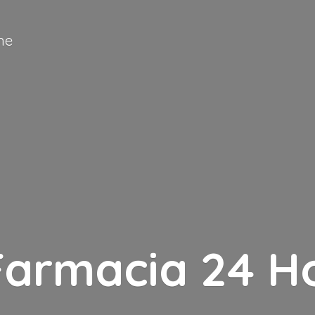
ne
Farmacia
24 H