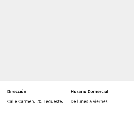
Dirección
Horario Comercial
Calle Carmen, 20, Tegueste,
De lunes a viernes
Santa Cruz de Tenerife
8:00 a 22:00
Cómo llegar
Sábado
9:00 a 21:00