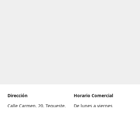
Dirección
Horario Comercial
Calle Carmen, 20, Tegueste,
De lunes a viernes
Santa Cruz de Tenerife
8:00 a 22:00
Cómo llegar
Sábado
9:00 a 21:00