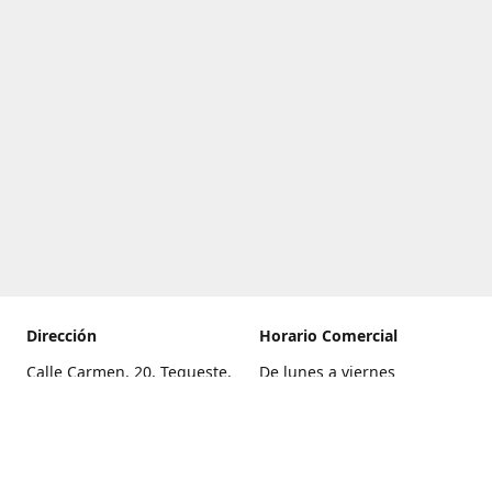
Dirección
Horario Comercial
Calle Carmen, 20, Tegueste,
De lunes a viernes
Santa Cruz de Tenerife
8:00 a 22:00
Cómo llegar
Sábado
9:00 a 21:00