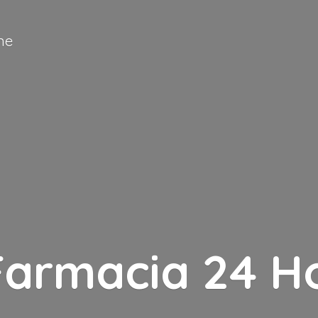
ne
Farmacia
24 H