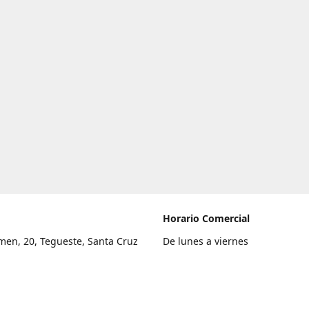
Horario Comercial
men, 20, Tegueste, Santa Cruz
De lunes a viernes
fe
8:00 a 22:00
legar
Sábado
9:00 a 21:00