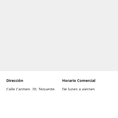
Dirección
Horario Comercial
Calle Carmen, 20, Tegueste,
De lunes a viernes
Santa Cruz de Tenerife
8:00 a 22:00
Cómo llegar
Sábado
9:00 a 21:00