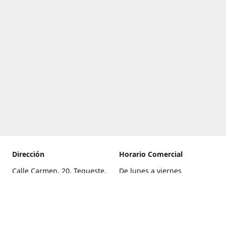
Dirección
Horario Comercial
Calle Carmen, 20, Tegueste,
De lunes a viernes
Santa Cruz de Tenerife
8:00 a 22:00
Cómo llegar
Sábado
9:00 a 21:00