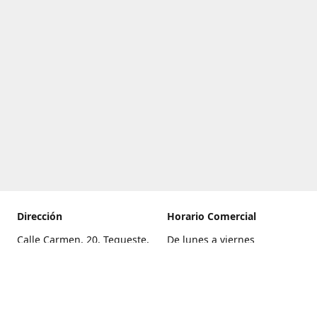
Dirección
Horario Comercial
Calle Carmen, 20, Tegueste,
De lunes a viernes
Santa Cruz de Tenerife
8:00 a 22:00
Cómo llegar
Sábado
9:00 a 21:00