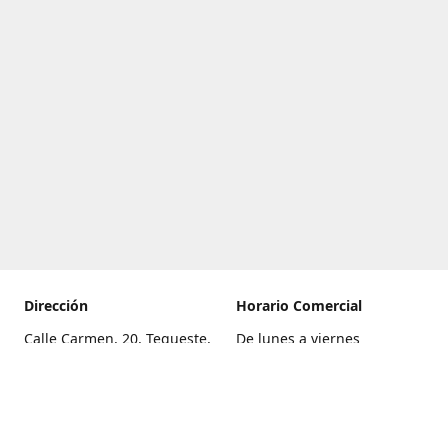
Dirección
Horario Comercial
Calle Carmen, 20, Tegueste,
De lunes a viernes
Santa Cruz de Tenerife
8:00 a 22:00
Cómo llegar
Sábado
9:00 a 21:00