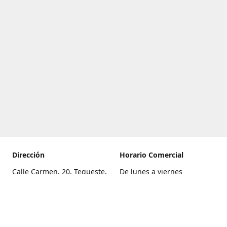
Dirección
Horario Comercial
Calle Carmen, 20, Tegueste,
De lunes a viernes
Santa Cruz de Tenerife
8:00 a 22:00
Cómo llegar
Sábado
9:00 a 21:00