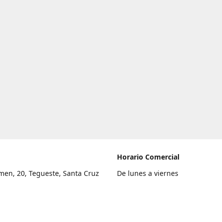
Horario Comercial
men, 20, Tegueste, Santa Cruz
De lunes a viernes
fe
8:00 a 22:00
legar
Sábado
9:00 a 21:00