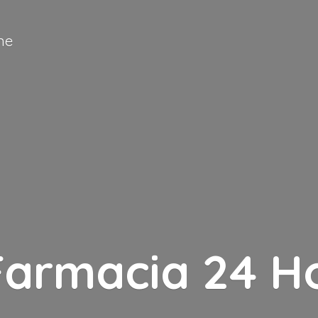
ne
Farmacia
24 H