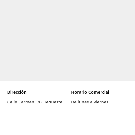
Dirección
Horario Comercial
Calle Carmen, 20, Tegueste,
De lunes a viernes
Santa Cruz de Tenerife
8:00 a 22:00
Cómo llegar
Sábado
9:00 a 21:00