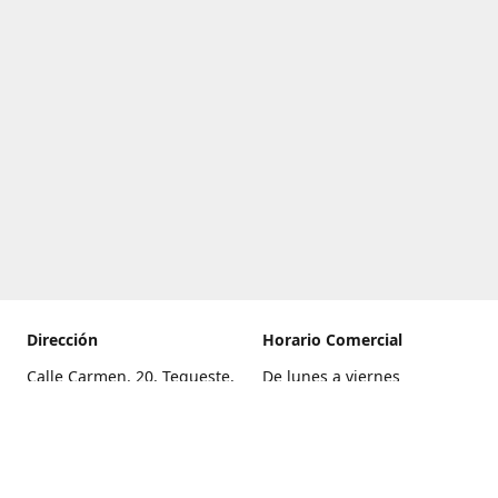
Dirección
Horario Comercial
Calle Carmen, 20, Tegueste,
De lunes a viernes
Santa Cruz de Tenerife
8:00 a 22:00
Cómo llegar
Sábado
9:00 a 21:00