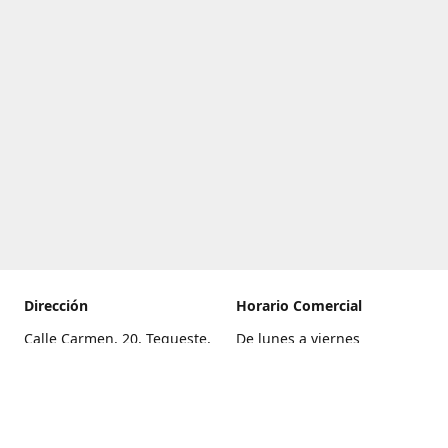
Dirección
Horario Comercial
Calle Carmen, 20, Tegueste,
De lunes a viernes
Santa Cruz de Tenerife
8:00 a 22:00
Cómo llegar
Sábado
9:00 a 21:00