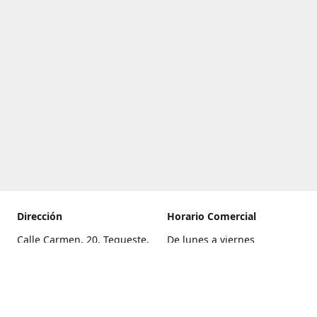
Dirección
Horario Comercial
Calle Carmen, 20, Tegueste,
De lunes a viernes
Santa Cruz de Tenerife
8:00 a 22:00
Cómo llegar
Sábado
9:00 a 21:00