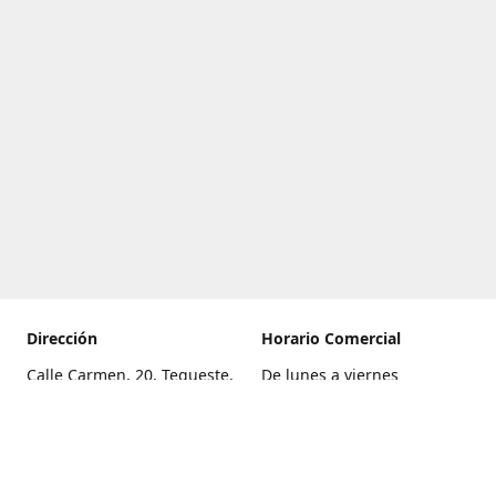
Dirección
Horario Comercial
Calle Carmen, 20, Tegueste,
De lunes a viernes
Santa Cruz de Tenerife
8:00 a 22:00
Cómo llegar
Sábado
9:00 a 21:00