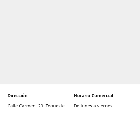
Dirección
Horario Comercial
Calle Carmen, 20, Tegueste,
De lunes a viernes
Santa Cruz de Tenerife
8:00 a 22:00
Cómo llegar
Sábado
9:00 a 21:00