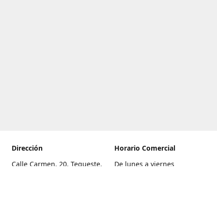
Dirección
Horario Comercial
Calle Carmen, 20, Tegueste,
De lunes a viernes
Santa Cruz de Tenerife
8:00 a 22:00
Cómo llegar
Sábado
9:00 a 21:00