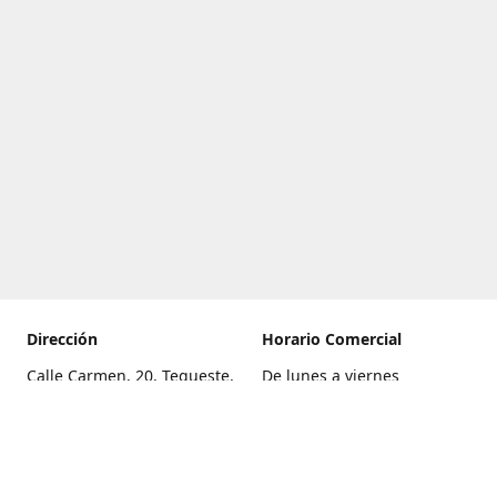
Dirección
Horario Comercial
Calle Carmen, 20, Tegueste,
De lunes a viernes
Santa Cruz de Tenerife
8:00 a 22:00
Cómo llegar
Sábado
9:00 a 21:00