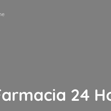
ne
Farmacia
24 H