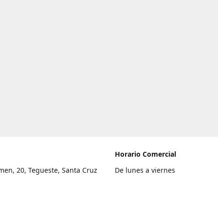
Horario Comercial
men, 20, Tegueste, Santa Cruz
De lunes a viernes
fe
8:00 a 22:00
legar
Sábado
9:00 a 21:00