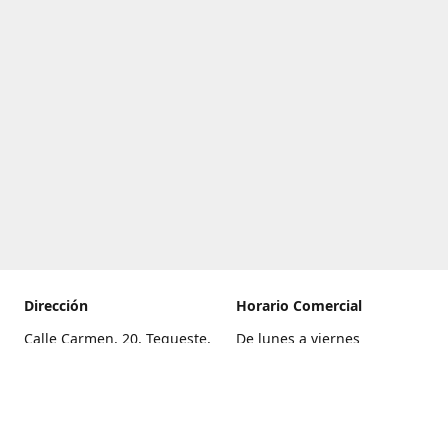
Dirección
Horario Comercial
Calle Carmen, 20, Tegueste,
De lunes a viernes
Santa Cruz de Tenerife
8:00 a 22:00
Cómo llegar
Sábado
9:00 a 21:00