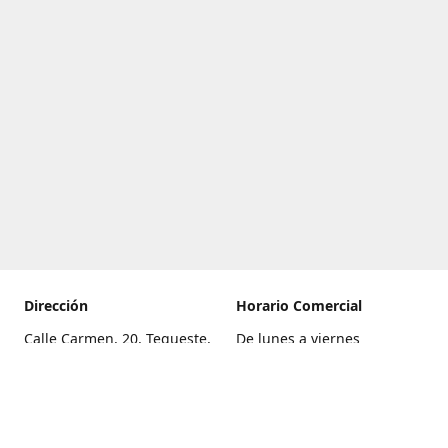
Dirección
Horario Comercial
Calle Carmen, 20, Tegueste,
De lunes a viernes
Santa Cruz de Tenerife
8:00 a 22:00
Cómo llegar
Sábado
9:00 a 21:00