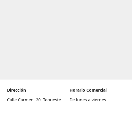
Dirección
Horario Comercial
Calle Carmen, 20, Tegueste,
De lunes a viernes
Santa Cruz de Tenerife
8:00 a 22:00
Cómo llegar
Sábado
9:00 a 21:00