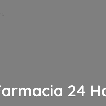
ne
Farmacia
24 H