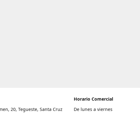
Horario Comercial
men, 20, Tegueste, Santa Cruz
De lunes a viernes
fe
8:00 a 22:00
legar
Sábado
9:00 a 21:00