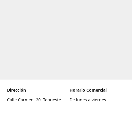
Dirección
Horario Comercial
Calle Carmen, 20, Tegueste,
De lunes a viernes
Santa Cruz de Tenerife
8:00 a 22:00
Cómo llegar
Sábado
9:00 a 21:00