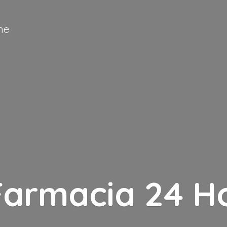
ne
Farmacia
24 H