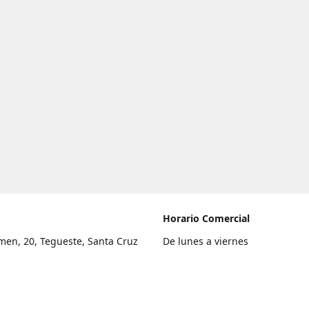
Horario Comercial
men, 20, Tegueste, Santa Cruz
De lunes a viernes
fe
8:00 a 22:00
legar
Sábado
9:00 a 21:00