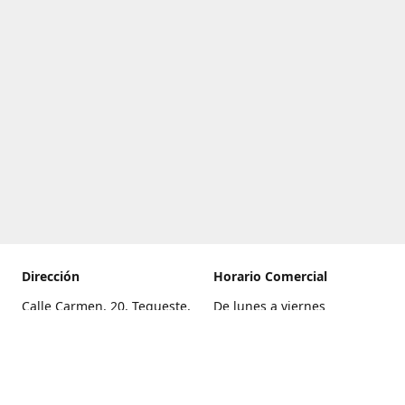
Dirección
Horario Comercial
Calle Carmen, 20, Tegueste,
De lunes a viernes
Santa Cruz de Tenerife
8:00 a 22:00
Cómo llegar
Sábado
9:00 a 21:00