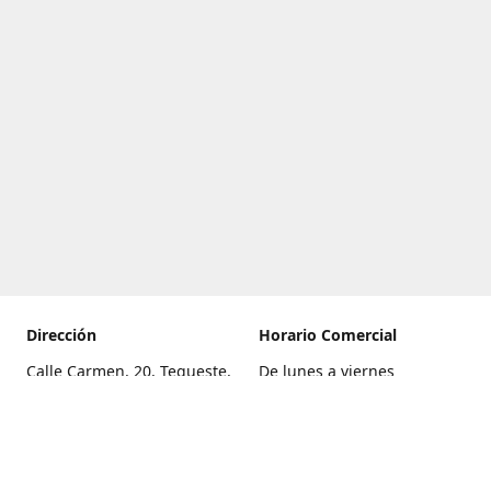
Dirección
Horario Comercial
Calle Carmen, 20, Tegueste,
De lunes a viernes
Santa Cruz de Tenerife
8:00 a 22:00
Cómo llegar
Sábado
9:00 a 21:00