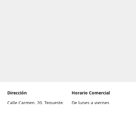
Dirección
Horario Comercial
Calle Carmen, 20, Tegueste,
De lunes a viernes
Santa Cruz de Tenerife
8:00 a 22:00
Cómo llegar
Sábado
9:00 a 21:00